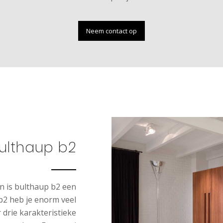
Neem contact op
ulthaup b2
n is bulthaup b2 een
b2 heb je enorm veel
drie karakteristieke