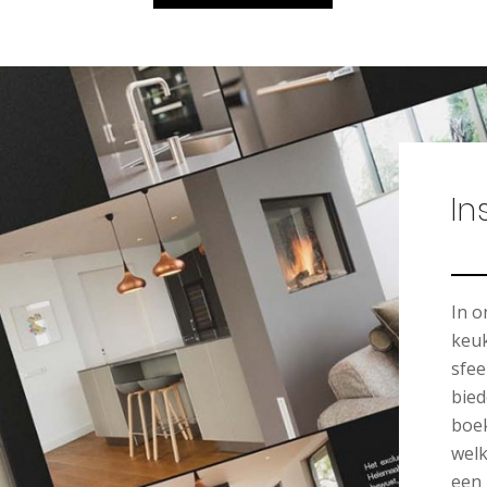
In
In 
keuk
sfee
bied
boek
welk
een 