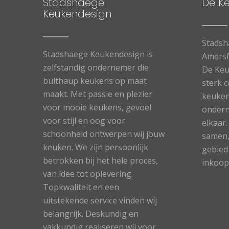
Stadshaege
De K
Keukendesign
Stadsh
Stadshaege Keukendesign is
Amersf
zelfstandig ondernemer die
De Keu
bulthaup keukens op maat
sterk c
maakt. Met passie en plezier
keuken
voor mooie keukens, gevoel
ondern
voor stijl en oog voor
elkaar
schoonheid ontwerpen wij jouw
samen,
keuken. We zijn persoonlijk
gebied
betrokken bij het hele proces,
inkoop
van idee tot oplevering.
Topkwaliteit en een
uitstekende service vinden wij
belangrijk. Deskundig en
vakkundig realiseren wij voor