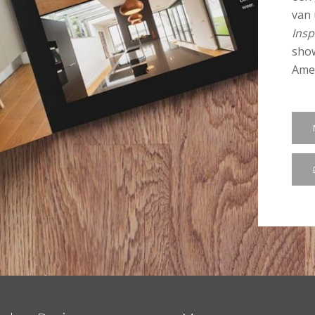
van 
Insp
show
Amer