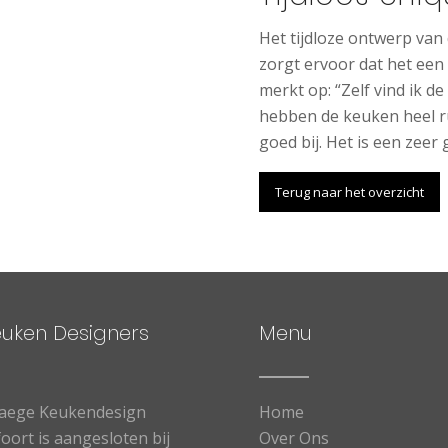
Het tijdloze ontwerp van
zorgt ervoor dat het een
merkt op: “Zelf vind ik de
hebben de keuken heel ru
goed bij. Het is een zeer 
Terug naar het overzicht
euken Designers
Menu
aege Keukendesign
Home
oort is aangesloten bij
Over Ons