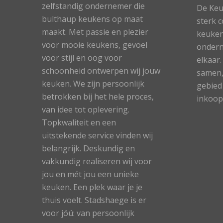
zelfstandig ondernemer die
De Keu
bulthaup keukens op maat
sterk c
maakt. Met passie en plezier
keuken
voor mooie keukens, gevoel
ondern
voor stijl en oog voor
elkaar
schoonheid ontwerpen wij jouw
samen,
keuken. We zijn persoonlijk
gebied
betrokken bij het hele proces,
inkoop
van idee tot oplevering.
Topkwaliteit en een
uitstekende service vinden wij
belangrijk. Deskundig en
vakkundig realiseren wij voor
jou en mét jou een unieke
keuken. Een plek waar je je
thuis voelt. Stadshaege is er
voor jóú: van persoonlijk