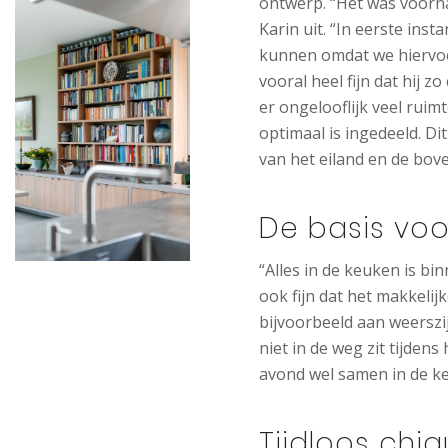
ontwerp. “Het was voorn
Karin uit. “In eerste inst
kunnen omdat we hiervoo
vooral heel fijn dat hij 
er ongelooflijk veel ruim
optimaal is ingedeeld. Di
van het eiland en de bov
De basis voo
“Alles in de keuken is bi
ook fijn dat het makkeli
bijvoorbeeld aan weerszij
niet in de weg zit tijdens
avond wel samen in de k
Tijdloos chi