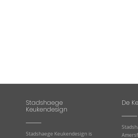
Stadshaege
De K
Keukendesign
Stadsh
Stadshaege Keukendesign is
Amersf