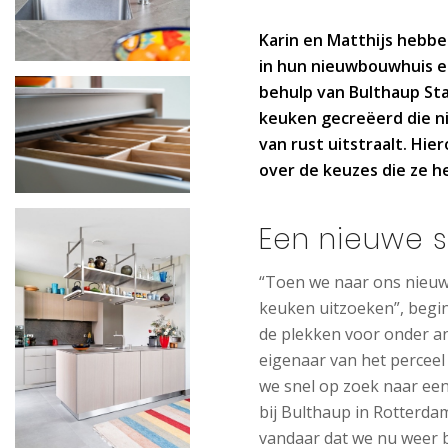
Karin en Matthijs hebb
in hun nieuwbouwhuis en
behulp van Bulthaup S
keuken gecreëerd die ni
van rust uitstraalt. Hie
over de keuzes die ze 
Een nieuwe s
“Toen we naar ons nieuw
keuken uitzoeken”, begin
de plekken voor onder a
eigenaar van het perceel
we snel op zoek naar een
bij Bulthaup in Rotterdam
vandaar dat we nu weer b