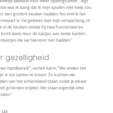
amelijk bedoeld voor meer opbergruimte”, legt
antie was ik bang dat ik mijn spullen niet kwijt zou
r een grotere keuken hadden. Nu vind ik het
zo compact is. Vergeleken met mijn verwachting zit
te in de keuken omdat hij heel functioneel en
t komt deels door de kastjes aan beide kanten
enkastjes die we hiervoor niet hadden.”
r gezelligheid
nnen handbereik”, vertelt Karin. “We vinden het
jker is om samen te koken. Zo kunnen we
den van het schiereiland staan zodat je elkaar
 het groenten snijden. We staan eigenlijk elke
euken.”
que